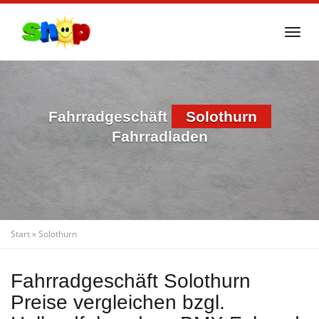
Skip
to
Togg
main
navi
content
Fahrradgeschäft
Solothurn
Fahrradladen
Start
»
Solothurn
Fahrradgeschäft Solothurn
Preise vergleichen bzgl.