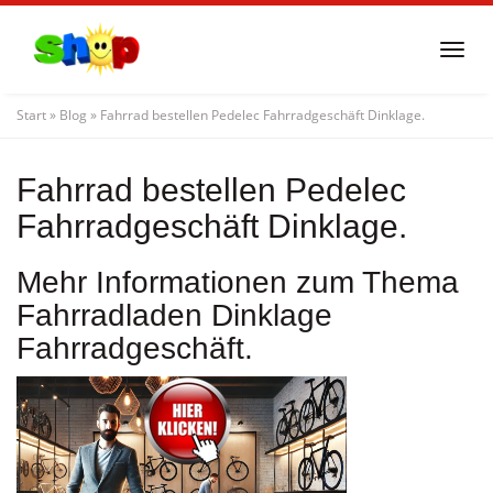
Skip
to
Togg
main
navi
content
Start
»
Blog
»
Fahrrad bestellen Pedelec Fahrradgeschäft Dinklage.
Fahrrad bestellen Pedelec
Fahrradgeschäft Dinklage.
Mehr Informationen zum Thema
Fahrradladen Dinklage
Fahrradgeschäft.