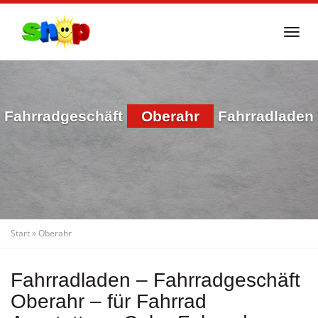
Skip
to
Togg
main
navi
content
Fahrradgeschäft
Oberahr
Fahrradladen
Start
»
Oberahr
Fahrradladen – Fahrradgeschäft
Oberahr – für Fahrrad