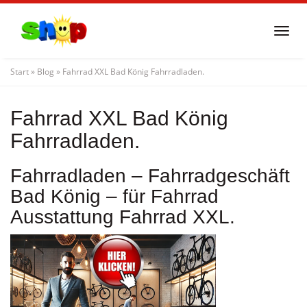
Skip
to
Togg
main
navi
content
Start
»
Blog
»
Fahrrad XXL Bad König Fahrradladen.
Fahrrad XXL Bad König
Fahrradladen.
Fahrradladen – Fahrradgeschäft
Bad König – für Fahrrad
Ausstattung Fahrrad XXL.