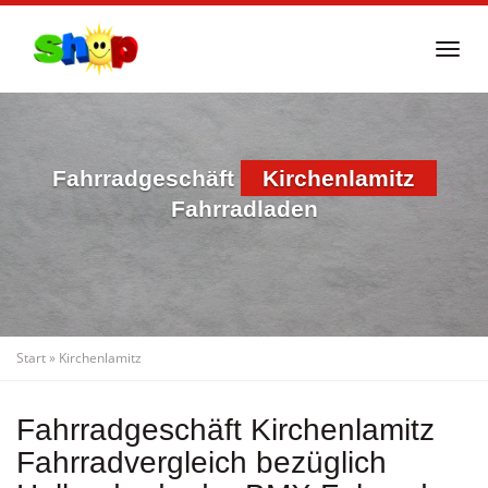
Skip
to
Togg
main
navi
content
Fahrradgeschäft
Kirchenlamitz
Fahrradladen
Start
»
Kirchenlamitz
Fahrradgeschäft Kirchenlamitz
Fahrradvergleich bezüglich