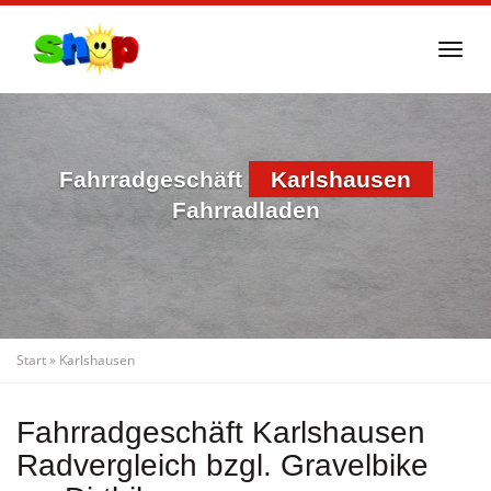
Skip
to
Togg
main
navi
content
Fahrradgeschäft
Karlshausen
Fahrradladen
Start
»
Karlshausen
Fahrradgeschäft Karlshausen
Radvergleich bzgl. Gravelbike