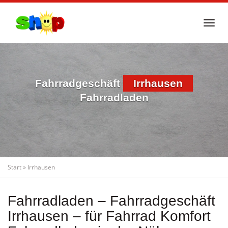
Skip
to
Togg
main
navi
content
Fahrradgeschäft
Irrhausen
Fahrradladen
Start
»
Irrhausen
Fahrradladen – Fahrradgeschäft
Irrhausen – für Fahrrad Komfort