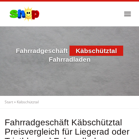
Skip
to
Togg
main
navi
content
Fahrradgeschäft
Käbschütztal
Fahrradladen
Start
»
Käbschütztal
Fahrradgeschäft Käbschütztal
Preisvergleich für Liegerad oder