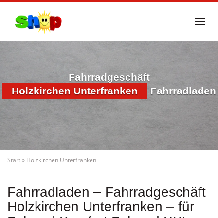
Skip
to
Togg
main
navi
content
Fahrradgeschäft
Holzkirchen Unterfranken
Fahrradladen
Start
»
Holzkirchen Unterfranken
Fahrradladen – Fahrradgeschäft
Holzkirchen Unterfranken – für