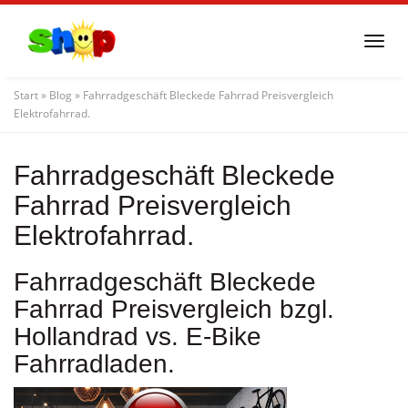
Skip
to
Togg
main
navi
content
Start
»
Blog
»
Fahrradgeschäft Bleckede Fahrrad Preisvergleich
Elektrofahrrad.
Fahrradgeschäft Bleckede
Fahrrad Preisvergleich
Elektrofahrrad.
Fahrradgeschäft Bleckede
Fahrrad Preisvergleich bzgl.
Hollandrad vs. E-Bike
Fahrradladen.