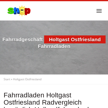
Skip
to
Togg
main
navi
content
Fahrradgeschäft
Holtgast Ostfriesland
Fahrradladen
Start
»
Holtgast Ostfriesland
Fahrradladen Holtgast
Ostfriesland Radvergleich