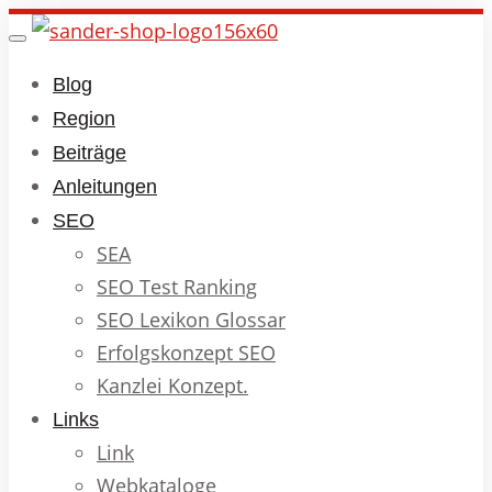
Skip
Toggle
to
navigation
Blog
main
Region
content
Beiträge
Anleitungen
SEO
SEA
SEO Test Ranking
SEO Lexikon Glossar
Erfolgskonzept SEO
Kanzlei Konzept.
Links
Link
Webkataloge