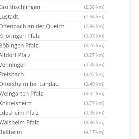
Großfischlingen
(2.58 km)
Lustadt
(2.68 km)
Offenbach an der Queich
(2.96 km)
Knöringen Pfalz
(3.07 km)
Böbingen Pfalz
(3.26 km)
Altdorf Pfalz
(3.27 km)
Venningen
(3.38 km)
Freisbach
(3.47 km)
Ottersheim bei Landau
(3.49 km)
Weingarten Pfalz
(3.62 km)
Knittelsheim
(3.77 km)
Edesheim Pfalz
(3.85 km)
Walsheim Pfalz
(3.86 km)
Bellheim
(4.17 km)