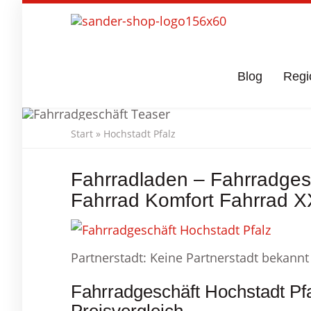
Skip
to
main
content
Blog
Regi
Start
»
Hochstadt Pfalz
Fahrradgesch
Fahrradladen – Fahrradgesc
Fahrrad Komfort Fahrrad X
Partnerstadt: Keine Partnerstadt bekannt
Fahrradgeschäft Hochstadt Pf