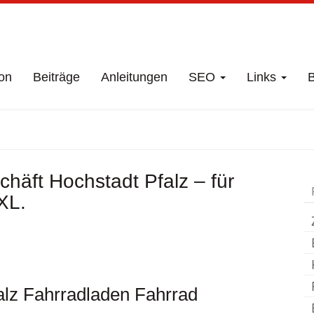
on
Beiträge
Anleitungen
SEO
Links
B
äft
Hochstadt Pfalz
häft Hochstadt Pfalz – für
XL.
alz Fahrradladen Fahrrad