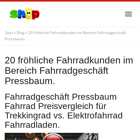
Skip
to
Togg
main
navi
content
Start
»
Blog
»
20 fröhliche Fahrradkunden im Bereich Fahrradgeschäft
Pressbaum.
20 fröhliche Fahrradkunden im
Bereich Fahrradgeschäft
Pressbaum.
Fahrradgeschäft Pressbaum
Fahrrad Preisvergleich für
Trekkingrad vs. Elektrofahrrad
Fahrradladen.