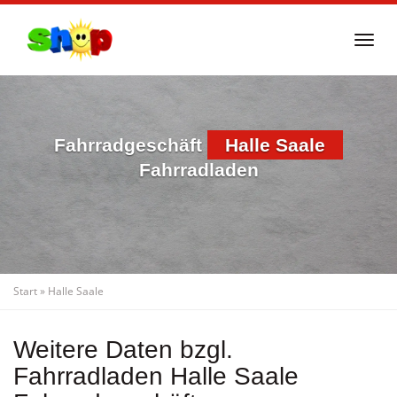
Skip
to
Togg
main
navi
content
Fahrradgeschäft
Halle Saale
Fahrradladen
Start
»
Halle Saale
Weitere Daten bzgl.
Fahrradladen Halle Saale