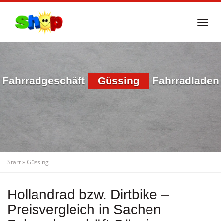
Skip
to
Togg
main
navi
content
Fahrradgeschäft
Güssing
Fahrradladen
Start
»
Güssing
Hollandrad bzw. Dirtbike –
Preisvergleich in Sachen