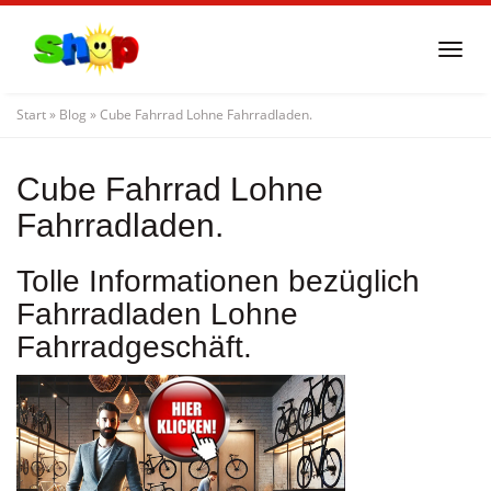
Skip
to
Togg
main
navi
content
Start
»
Blog
»
Cube Fahrrad Lohne Fahrradladen.
Cube Fahrrad Lohne
Fahrradladen.
Tolle Informationen bezüglich
Fahrradladen Lohne
Fahrradgeschäft.