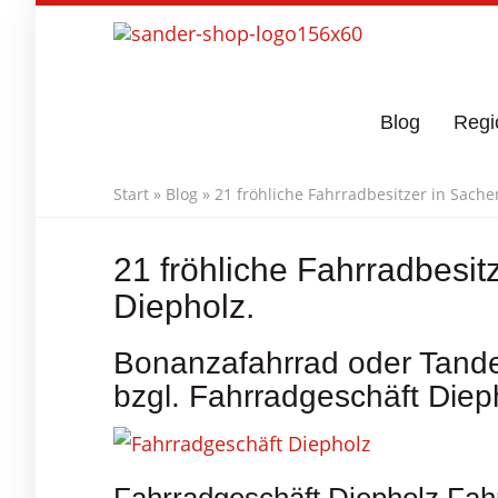
Skip
to
main
content
Blog
Regi
Start
»
Blog
»
21 fröhliche Fahrradbesitzer in Sach
21 fröhliche Fahrradbesi
Diepholz.
Bonanzafahrrad oder Tande
bzgl. Fahrradgeschäft Diep