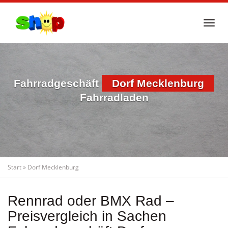
Skip
to
Togg
main
navi
content
Fahrradgeschäft
Dorf Mecklenburg
Fahrradladen
Start
»
Dorf Mecklenburg
Rennrad oder BMX Rad –
Preisvergleich in Sachen