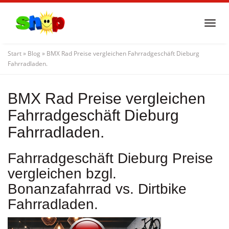
Skip
to
Togg
main
navi
content
Start
»
Blog
»
BMX Rad Preise vergleichen Fahrradgeschäft Dieburg
Fahrradladen.
BMX Rad Preise vergleichen
Fahrradgeschäft Dieburg
Fahrradladen.
Fahrradgeschäft Dieburg Preise
vergleichen bzgl.
Bonanzafahrrad vs. Dirtbike
Fahrradladen.