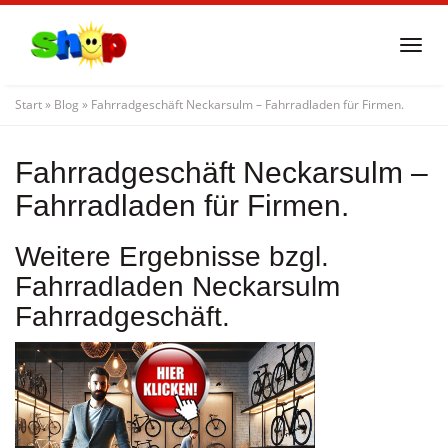
Skip
to
Togg
main
navi
content
Start
»
Blog
»
Fahrradgeschäft Neckarsulm – Fahrradladen für Firmen.
Fahrradgeschäft Neckarsulm –
Fahrradladen für Firmen.
Weitere Ergebnisse bzgl.
Fahrradladen Neckarsulm
Fahrradgeschäft.