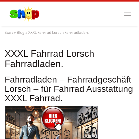
Skip
to
Togg
main
navi
content
Start
»
Blog
»
XXXL Fahrrad Lorsch Fahrradladen.
XXXL Fahrrad Lorsch
Fahrradladen.
Fahrradladen – Fahrradgeschäft
Lorsch – für Fahrrad Ausstattung
XXXL Fahrrad.