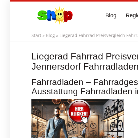
Skip
to
Blog
Regi
main
content
Start
»
Blog
»
Liegerad Fahrrad Preisvergleich Fahr
Liegerad Fahrrad Preisve
Jennersdorf Fahrradladen
Fahrradladen – Fahrradgesc
Ausstattung Fahrradladen i