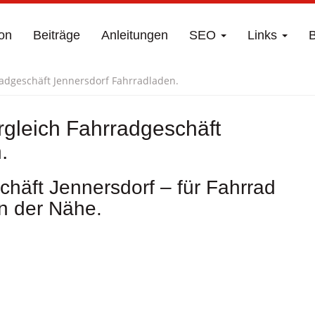
on
Beiträge
Anleitungen
SEO
Links
B
radgeschäft Jennersdorf Fahrradladen.
rgleich Fahrradgeschäft
.
häft Jennersdorf – für Fahrrad
n der Nähe.