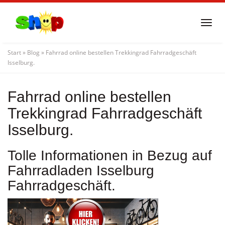
Skip
to
Togg
main
navi
content
Start
»
Blog
»
Fahrrad online bestellen Trekkingrad Fahrradgeschäft
Isselburg.
Fahrrad online bestellen
Trekkingrad Fahrradgeschäft
Isselburg.
Tolle Informationen in Bezug auf
Fahrradladen Isselburg
Fahrradgeschäft.