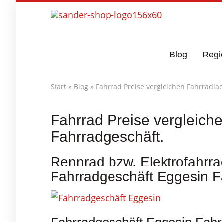
Skip
to
main
content
Blog
Regi
Start
»
Blog
»
Fahrrad Preise vergleichen Fahrradla
Fahrrad Preise vergleich
Fahrradgeschäft.
Rennrad bzw. Elektrofahrra
Fahrradgeschäft Eggesin F