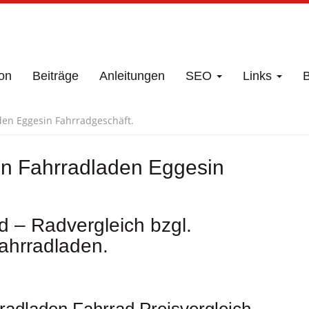
on
Beiträge
Anleitungen
SEO
Links
B
den Eggesin Fahrradgeschäft.
en Fahrradladen Eggesin
d – Radvergleich bzgl.
ahrradladen.