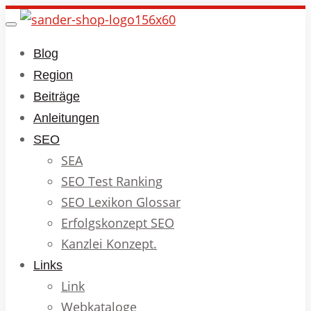
Skip
Toggle
to
navigation
Blog
main
Region
content
Beiträge
Anleitungen
SEO
SEA
SEO Test Ranking
SEO Lexikon Glossar
Erfolgskonzept SEO
Kanzlei Konzept.
Links
Link
Webkataloge