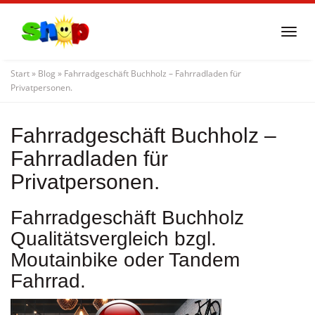
Skip
to
Togg
main
navi
content
Start
»
Blog
»
Fahrradgeschäft Buchholz – Fahrradladen für
Privatpersonen.
Fahrradgeschäft Buchholz –
Fahrradladen für
Privatpersonen.
Fahrradgeschäft Buchholz
Qualitätsvergleich bzgl.
Moutainbike oder Tandem
Fahrrad.