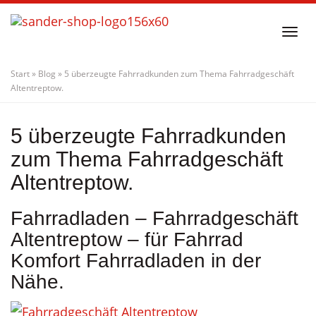
Skip
to
Togg
main
navi
content
Start
»
Blog
»
5 überzeugte Fahrradkunden zum Thema Fahrradgeschäft
Altentreptow.
5 überzeugte Fahrradkunden
zum Thema Fahrradgeschäft
Altentreptow.
Fahrradladen – Fahrradgeschäft
Altentreptow – für Fahrrad
Komfort Fahrradladen in der
Nähe.