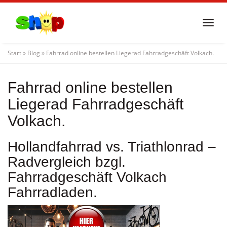
Skip
to
Togg
main
navi
content
Start
»
Blog
»
Fahrrad online bestellen Liegerad Fahrradgeschäft Volkach.
Fahrrad online bestellen
Liegerad Fahrradgeschäft
Volkach.
Hollandfahrrad vs. Triathlonrad –
Radvergleich bzgl.
Fahrradgeschäft Volkach
Fahrradladen.