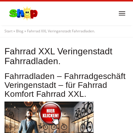
Skip
to
Togg
main
navi
content
Start
»
Blog
»
Fahrrad XXL Veringenstadt Fahrradladen.
Fahrrad XXL Veringenstadt
Fahrradladen.
Fahrradladen – Fahrradgeschäft
Veringenstadt – für Fahrrad
Komfort Fahrrad XXL.