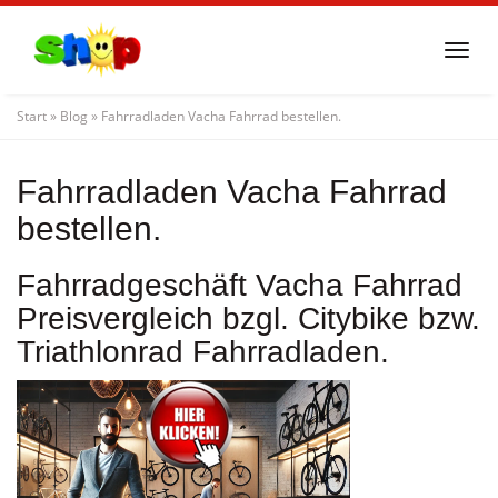
Skip
to
Togg
main
navi
content
Start
»
Blog
»
Fahrradladen Vacha Fahrrad bestellen.
Fahrradladen Vacha Fahrrad
bestellen.
Fahrradgeschäft Vacha Fahrrad
Preisvergleich bzgl. Citybike bzw.
Triathlonrad Fahrradladen.