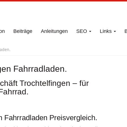
on
Beiträge
Anleitungen
SEO
Links
B
laden.
gen Fahrradladen.
häft Trochtelfingen – für
Fahrrad.
n Fahrradladen Preisvergleich.