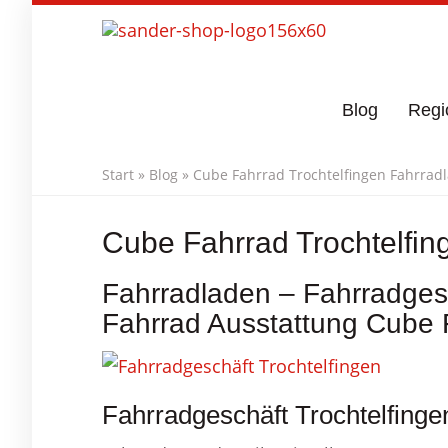
Skip
to
main
content
Blog
Regi
Start
»
Blog
»
Cube Fahrrad Trochtelfingen Fahrrad
Cube Fahrrad Trochtelfin
Fahrradladen – Fahrradgesc
Fahrrad Ausstattung Cube 
Fahrradgeschäft Trochtelfinge