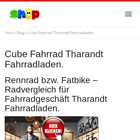
Skip
to
Togg
main
navi
content
Start
»
Blog
»
Cube Fahrrad Tharandt Fahrradladen.
Cube Fahrrad Tharandt
Fahrradladen.
Rennrad bzw. Fatbike –
Radvergleich für
Fahrradgeschäft Tharandt
Fahrradladen.