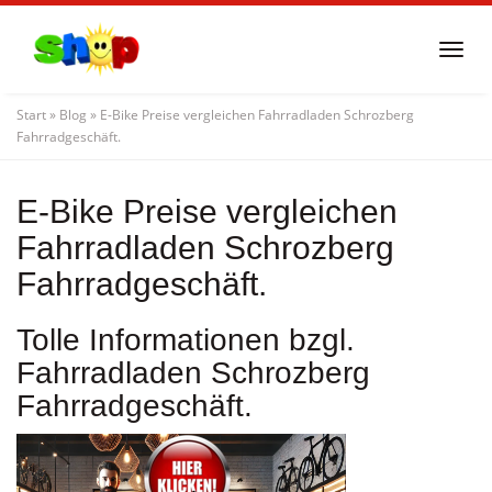
Skip
to
Togg
main
navi
content
Start
»
Blog
»
E-Bike Preise vergleichen Fahrradladen Schrozberg
Fahrradgeschäft.
E-Bike Preise vergleichen
Fahrradladen Schrozberg
Fahrradgeschäft.
Tolle Informationen bzgl.
Fahrradladen Schrozberg
Fahrradgeschäft.