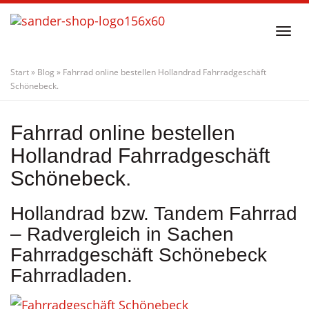
Skip
to
Togg
main
navi
content
Start
»
Blog
»
Fahrrad online bestellen Hollandrad Fahrradgeschäft
Schönebeck.
Fahrrad online bestellen
Hollandrad Fahrradgeschäft
Schönebeck.
Hollandrad bzw. Tandem Fahrrad
– Radvergleich in Sachen
Fahrradgeschäft Schönebeck
Fahrradladen.