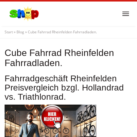
Skip
to
Togg
main
navi
content
Start
»
Blog
»
Cube Fahrrad Rheinfelden Fahrradladen.
Cube Fahrrad Rheinfelden
Fahrradladen.
Fahrradgeschäft Rheinfelden
Preisvergleich bzgl. Hollandrad
vs. Triathlonrad.