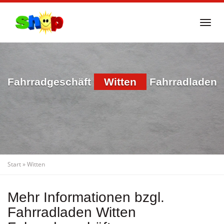
Skip
to
Togg
main
navi
content
Fahrradgeschäft
Witten
Fahrradladen
Start
»
Witten
Mehr Informationen bzgl.
Fahrradladen Witten