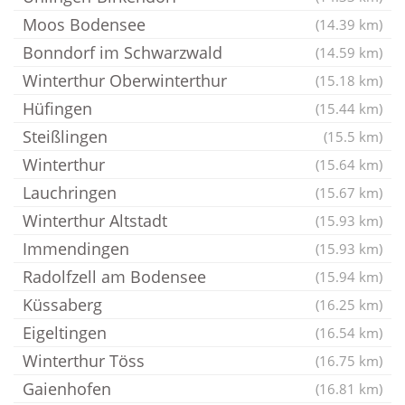
Moos Bodensee
(14.39 km)
Bonndorf im Schwarzwald
(14.59 km)
Winterthur Oberwinterthur
(15.18 km)
Hüfingen
(15.44 km)
Steißlingen
(15.5 km)
Winterthur
(15.64 km)
Lauchringen
(15.67 km)
Winterthur Altstadt
(15.93 km)
Immendingen
(15.93 km)
Radolfzell am Bodensee
(15.94 km)
Küssaberg
(16.25 km)
Eigeltingen
(16.54 km)
Winterthur Töss
(16.75 km)
Gaienhofen
(16.81 km)