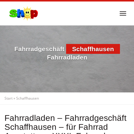
Skip
to
Togg
main
navi
content
Fahrradgeschäft
Schaffhausen
Fahrradladen
Start
»
Schaffhausen
Fahrradladen – Fahrradgeschäft
Schaffhausen – für Fahrrad