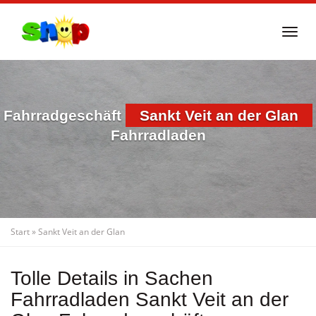
Skip
to
Togg
main
navi
content
Fahrradgeschäft
Sankt Veit an der Glan
Fahrradladen
Start
»
Sankt Veit an der Glan
Tolle Details in Sachen
Fahrradladen Sankt Veit an der