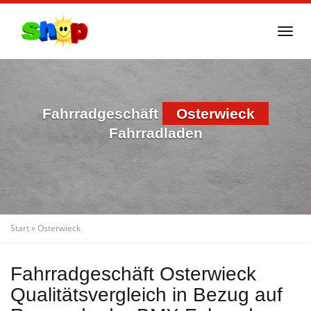
Skip
to
Togg
main
navi
content
Fahrradgeschäft
Osterwieck
Fahrradladen
Start
»
Osterwieck
Fahrradgeschäft Osterwieck
Qualitätsvergleich in Bezug auf