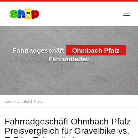
Skip
to
Togg
main
navi
content
Fahrradgeschäft
Ohmbach Pfalz
Fahrradladen
Start
»
Ohmbach Pfalz
Fahrradgeschäft Ohmbach Pfalz
Preisvergleich für Gravelbike vs.