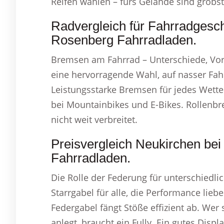
Reifen wählen – fürs Gelände sind grobst
Radvergleich für Fahrradgesch
Rosenberg Fahrradladen.
Bremsen am Fahrrad – Unterschiede, Vorz
eine hervorragende Wahl, auf nasser Fah
Leistungsstarke Bremsen für jedes Wet
bei Mountainbikes und E-Bikes. Rollenbr
nicht weit verbreitet.
Preisvergleich Neukirchen be
Fahrradladen.
Die Rolle der Federung für unterschiedlic
Starrgabel für alle, die Performance lieb
Federgabel fängt Stöße effizient ab. We
anlegt, braucht ein Fully. Ein gutes Disp