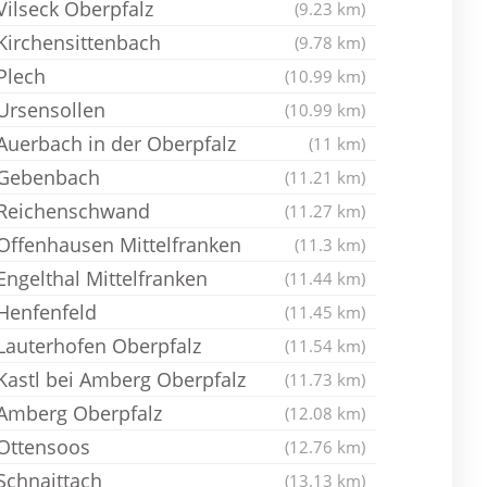
Vilseck Oberpfalz
(9.23 km)
Kirchensittenbach
(9.78 km)
Plech
(10.99 km)
Ursensollen
(10.99 km)
Auerbach in der Oberpfalz
(11 km)
Gebenbach
(11.21 km)
Reichenschwand
(11.27 km)
Offenhausen Mittelfranken
(11.3 km)
Engelthal Mittelfranken
(11.44 km)
Henfenfeld
(11.45 km)
Lauterhofen Oberpfalz
(11.54 km)
Kastl bei Amberg Oberpfalz
(11.73 km)
Amberg Oberpfalz
(12.08 km)
Ottensoos
(12.76 km)
Schnaittach
(13.13 km)