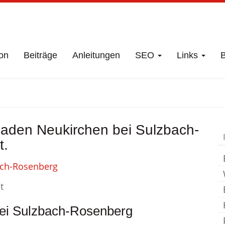
on
Beiträge
Anleitungen
SEO
Links
B
Neukirchen bei Su
dladen Neukirchen bei Sulzbach-
Fahrradladen
t.
t
bei Sulzbach-Rosenberg