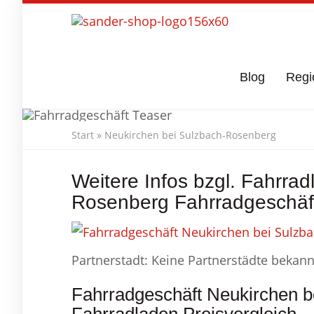
Skip
to
main
content
Blog
Regi
Start
»
Neukirchen bei Sulzbach-Rosenberg
Fahrradgeschäft
Weitere Infos bzgl. Fahrra
Rosenberg Fahrradgeschäf
Partnerstadt: Keine Partnerstädte bekann
Fahrradgeschäft Neukirchen 