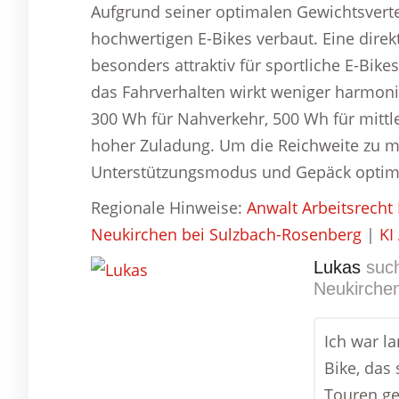
Aufgrund seiner optimalen Gewichtsvertei
hochwertigen E-Bikes verbaut. Eine dire
besonders attraktiv für sportliche E-Bikes
das Fahrverhalten wirkt weniger harmonis
300 Wh für Nahverkehr, 500 Wh für mittl
hoher Zuladung. Um die Reichweite zu ma
Unterstützungsmodus und Gepäck optimi
Regionale Hinweise:
Anwalt Arbeitsrecht
Neukirchen bei Sulzbach-Rosenberg
|
KI
Lukas
such
Neukirche
Ich war l
Bike, das 
Touren ge