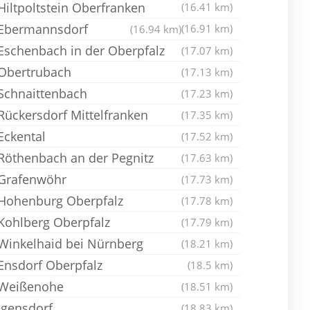
Hiltpoltstein Oberfranken
(16.41 km)
Ebermannsdorf
(16.91 km)
(16.94 km)
Eschenbach in der Oberpfalz
(17.07 km)
Obertrubach
(17.13 km)
Schnaittenbach
(17.23 km)
Rückersdorf Mittelfranken
(17.35 km)
Eckental
(17.52 km)
Röthenbach an der Pegnitz
(17.63 km)
Grafenwöhr
(17.73 km)
Hohenburg Oberpfalz
(17.78 km)
Kohlberg Oberpfalz
(17.79 km)
Winkelhaid bei Nürnberg
(18.21 km)
Ensdorf Oberpfalz
(18.5 km)
Weißenohe
(18.51 km)
Igensdorf
(18.83 km)