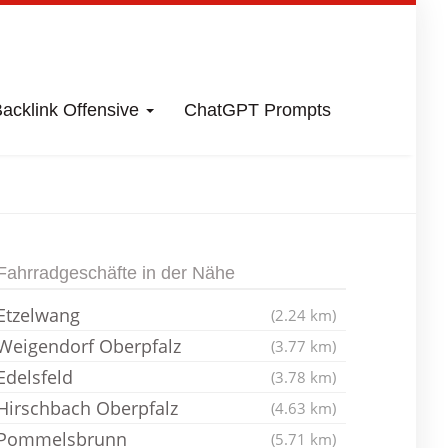
acklink Offensive
ChatGPT Prompts
lzbach-Rosenberg
Fahrradgeschäfte in der Nähe
Etzelwang
(2.24 km)
Weigendorf Oberpfalz
(3.77 km)
Edelsfeld
(3.78 km)
Hirschbach Oberpfalz
(4.63 km)
Pommelsbrunn
(5.71 km)