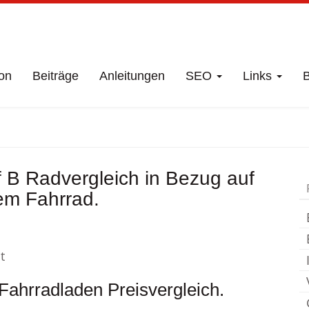
on
Beiträge
Anleitungen
SEO
Links
B
häft
Neuendorf B
 B Radvergleich in Bezug auf
em Fahrrad.
t
Fahrradladen Preisvergleich.