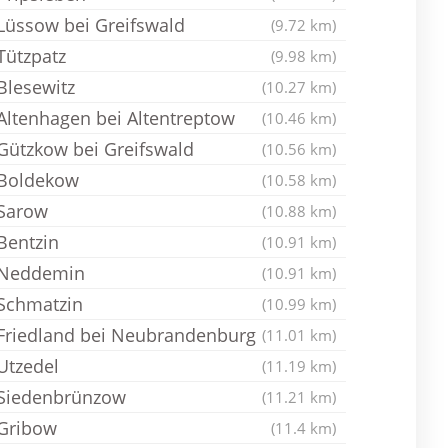
Lüssow bei Greifswald
(9.72 km)
Tützpatz
(9.98 km)
Blesewitz
(10.27 km)
Altenhagen bei Altentreptow
(10.46 km)
Gützkow bei Greifswald
(10.56 km)
Boldekow
(10.58 km)
Sarow
(10.88 km)
Bentzin
(10.91 km)
Neddemin
(10.91 km)
Schmatzin
(10.99 km)
Friedland bei Neubrandenburg
(11.01 km)
Utzedel
(11.19 km)
Siedenbrünzow
(11.21 km)
Gribow
(11.4 km)