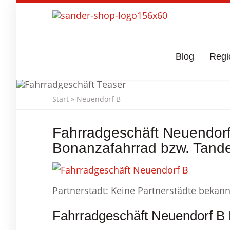
Skip
to
main
content
Blog
Regi
Start
»
Neuendorf B
Fahrradgesc
Fahrradgeschäft Neuendorf
Bonanzafahrrad bzw. Tand
Partnerstadt: Keine Partnerstädte bekann
Fahrradgeschäft Neuendorf B 