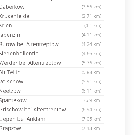
Daberkow
(3.56 km)
Krusenfelde
(3.71 km)
Krien
(4.1 km)
Japenzin
(4.11 km)
Burow bei Altentreptow
(4.24 km)
Siedenbollentin
(4.66 km)
Werder bei Altentreptow
(5.76 km)
Alt Tellin
(5.88 km)
Völschow
(5.91 km)
Neetzow
(6.11 km)
Spantekow
(6.9 km)
Grischow bei Altentreptow
(6.94 km)
Liepen bei Anklam
(7.05 km)
Grapzow
(7.43 km)