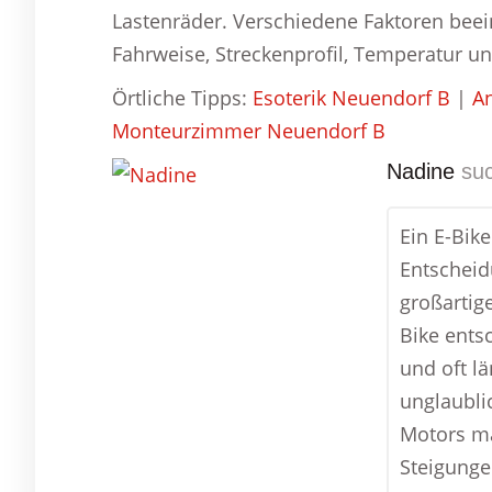
Lastenräder. Verschiedene Faktoren beein
Fahrweise, Streckenprofil, Temperatur u
Örtliche Tipps:
Esoterik Neuendorf B
|
An
Monteurzimmer Neuendorf B
Nadine
suc
Ein E-Bik
Entscheid
großartig
Bike entsc
und oft l
unglaubli
Motors ma
Steigunge