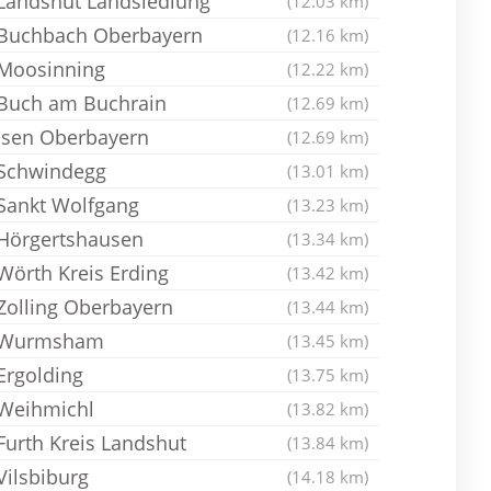
Landshut Ländsiedlung
(12.03 km)
Buchbach Oberbayern
(12.16 km)
Moosinning
(12.22 km)
Buch am Buchrain
(12.69 km)
Isen Oberbayern
(12.69 km)
Schwindegg
(13.01 km)
Sankt Wolfgang
(13.23 km)
Hörgertshausen
(13.34 km)
Wörth Kreis Erding
(13.42 km)
Zolling Oberbayern
(13.44 km)
Wurmsham
(13.45 km)
Ergolding
(13.75 km)
Weihmichl
(13.82 km)
Furth Kreis Landshut
(13.84 km)
Vilsbiburg
(14.18 km)