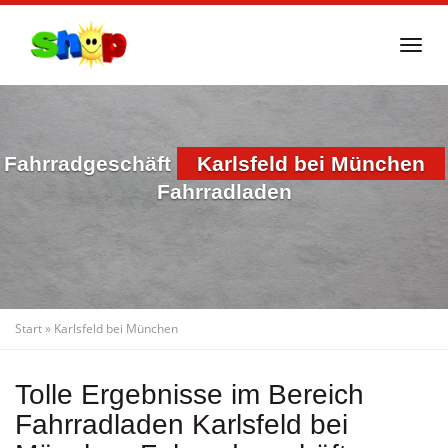
Skip
to
Togg
main
navi
content
Fahrradgeschäft
Karlsfeld bei München
Fahrradladen
Start
»
Karlsfeld bei München
Tolle Ergebnisse im Bereich
Fahrradladen Karlsfeld bei