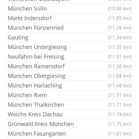
München Solln
(10.86 km)
Markt Indersdorf
(11.05 km)
München Fürstenried
(11.28 km)
Gauting
(11.34 km)
München Untergiesing
(11.35 km)
Neufahrn bei Freising
(11.51 km)
München Ramersdorf
(11.56 km)
München Obergiesing
(11.68 km)
München Harlaching
(11.68 km)
München Riem
(11.71 km)
München Thalkirchen
(11.71 km)
Weichs Kreis Dachau
(11.74 km)
Grünwald Kreis München
(11.75 km)
München Fasangarten
(11.81 km)