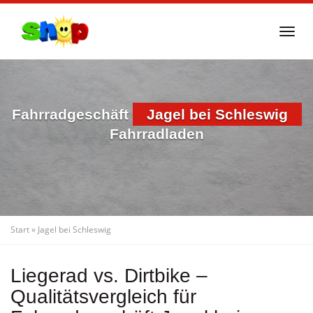
Skip
to
Togg
main
navi
content
Fahrradgeschäft
Jagel bei Schleswig
Fahrradladen
Start
»
Jagel bei Schleswig
Liegerad vs. Dirtbike –
Qualitätsvergleich für