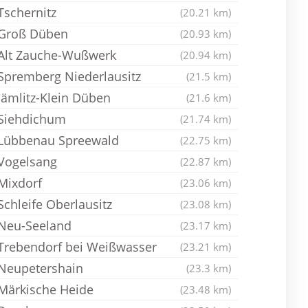
Tschernitz
(20.21 km)
Groß Düben
(20.93 km)
Alt Zauche-Wußwerk
(20.94 km)
Spremberg Niederlausitz
(21.5 km)
Jämlitz-Klein Düben
(21.6 km)
Siehdichum
(21.74 km)
Lübbenau Spreewald
(22.75 km)
Vogelsang
(22.87 km)
Mixdorf
(23.06 km)
Schleife Oberlausitz
(23.08 km)
Neu-Seeland
(23.17 km)
Trebendorf bei Weißwasser
(23.21 km)
Neupetershain
(23.3 km)
Märkische Heide
(23.48 km)