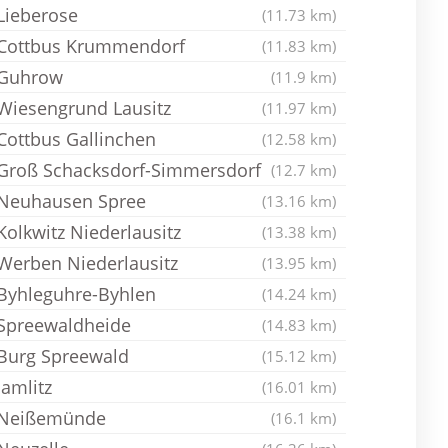
Lieberose
(11.73 km)
Cottbus Krummendorf
(11.83 km)
Guhrow
(11.9 km)
Wiesengrund Lausitz
(11.97 km)
Cottbus Gallinchen
(12.58 km)
Groß Schacksdorf-Simmersdorf
(12.7 km)
Neuhausen Spree
(13.16 km)
Kolkwitz Niederlausitz
(13.38 km)
Werben Niederlausitz
(13.95 km)
Byhleguhre-Byhlen
(14.24 km)
Spreewaldheide
(14.83 km)
Burg Spreewald
(15.12 km)
Jamlitz
(16.01 km)
Neißemünde
(16.1 km)