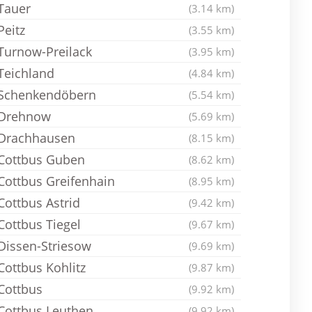
Tauer
(3.14 km)
Peitz
(3.55 km)
Turnow-Preilack
(3.95 km)
Teichland
(4.84 km)
Schenkendöbern
(5.54 km)
Drehnow
(5.69 km)
Drachhausen
(8.15 km)
Cottbus Guben
(8.62 km)
Cottbus Greifenhain
(8.95 km)
Cottbus Astrid
(9.42 km)
Cottbus Tiegel
(9.67 km)
Dissen-Striesow
(9.69 km)
Cottbus Kohlitz
(9.87 km)
Cottbus
(9.92 km)
Cottbus Leuthen
(9.92 km)