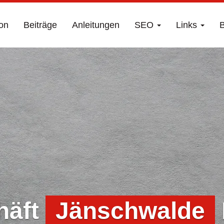
on
Beiträge
Anleitungen
SEO
Links
B
häft
Jänschwalde