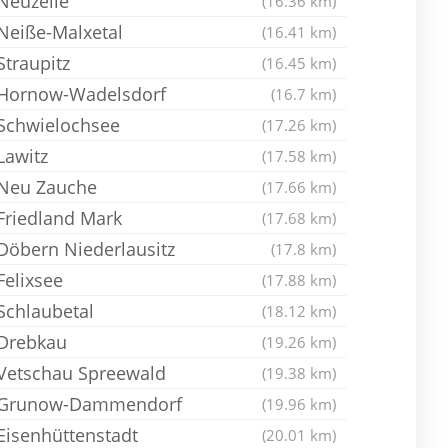
Neuzelle
(16.36 km)
Neiße-Malxetal
(16.41 km)
Straupitz
(16.45 km)
Hornow-Wadelsdorf
(16.7 km)
Schwielochsee
(17.26 km)
Lawitz
(17.58 km)
Neu Zauche
(17.66 km)
Friedland Mark
(17.68 km)
Döbern Niederlausitz
(17.8 km)
Felixsee
(17.88 km)
Schlaubetal
(18.12 km)
Drebkau
(19.26 km)
Vetschau Spreewald
(19.38 km)
Grunow-Dammendorf
(19.96 km)
Eisenhüttenstadt
(20.01 km)