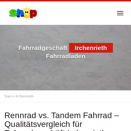
Skip
to
Togg
main
navi
content
Fahrradgeschäft
Irchenrieth
Fahrradladen
Start
»
Irchenrieth
Rennrad vs. Tandem Fahrrad –
Qualitätsvergleich für