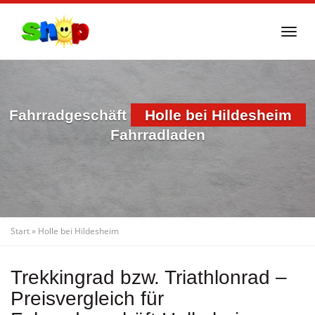
Skip
to
Togg
main
navi
content
Fahrradgeschäft
Holle bei Hildesheim
Fahrradladen
Start
»
Holle bei Hildesheim
Trekkingrad bzw. Triathlonrad –
Preisvergleich für