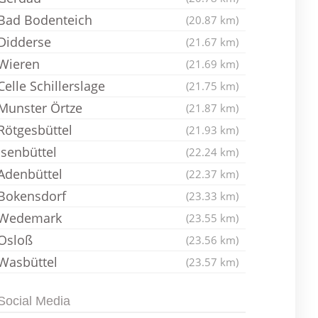
Bad Bodenteich
(20.87 km)
Didderse
(21.67 km)
Wieren
(21.69 km)
Celle Schillerslage
(21.75 km)
Munster Örtze
(21.87 km)
Rötgesbüttel
(21.93 km)
Isenbüttel
(22.24 km)
Adenbüttel
(22.37 km)
Bokensdorf
(23.33 km)
Wedemark
(23.55 km)
Osloß
(23.56 km)
Wasbüttel
(23.57 km)
Social Media