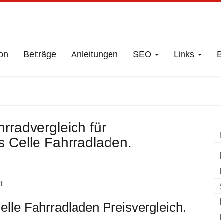
on
Beiträge
Anleitungen
SEO
Links
B
ft
Höfer Kreis Cell
rradvergleich für
s Celle Fahrradladen.
t
elle Fahrradladen Preisvergleich.