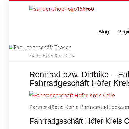
Skip
to
main
content
Blog
Regi
Start
»
Höfer Kreis Celle
Fahrradgeschä
Rennrad bzw. Dirtbike – Fah
Fahrradgeschäft Höfer Krei
Partnerstädte: Keine Partnerstadt bekann
Fahrradgeschäft Höfer Kreis C