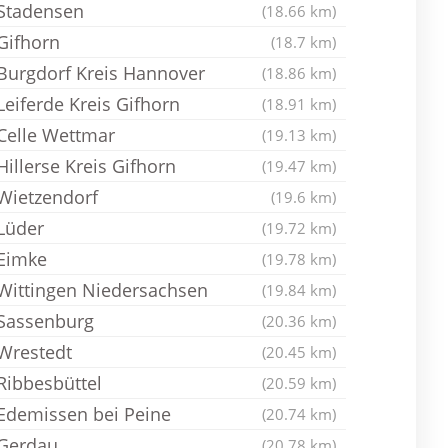
Stadensen
(18.66 km)
Gifhorn
(18.7 km)
Burgdorf Kreis Hannover
(18.86 km)
Leiferde Kreis Gifhorn
(18.91 km)
Celle Wettmar
(19.13 km)
Hillerse Kreis Gifhorn
(19.47 km)
Wietzendorf
(19.6 km)
Lüder
(19.72 km)
Eimke
(19.78 km)
Wittingen Niedersachsen
(19.84 km)
Sassenburg
(20.36 km)
Wrestedt
(20.45 km)
Ribbesbüttel
(20.59 km)
Edemissen bei Peine
(20.74 km)
Gerdau
(20.78 km)