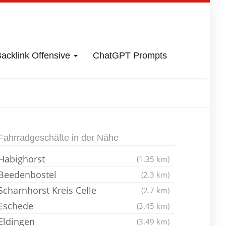
acklink Offensive
ChatGPT Prompts
e
Fahrradladen
Fahrradgeschäfte in der Nähe
Habighorst
(1.35 km)
Beedenbostel
(2.3 km)
Scharnhorst Kreis Celle
(2.7 km)
Eschede
(3.45 km)
Eldingen
(3.49 km)